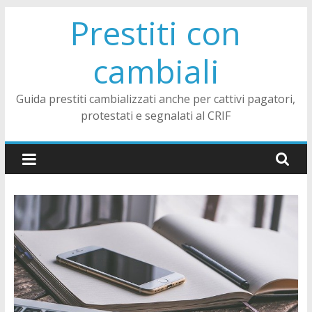
Skip
Prestiti con
to
content
cambiali
Guida prestiti cambializzati anche per cattivi pagatori,
protestati e segnalati al CRIF