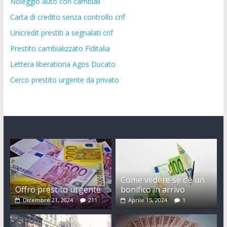
Noleggio auto con cambiali
Carta di credito senza controllo crif
Unicredit prestiti a segnalati crif
Prestito cambializzato Fiditalia
Lettera liberatioria Agos Ducato
Cerco prestito urgente da privato
Come vedere se c’è un
Offro prestito urgente
bonifico in arrivo
Dicembre 21, 2024
211
Aprile 15, 2024
1