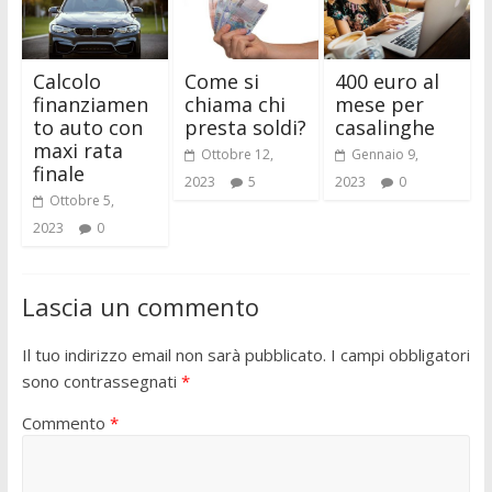
Calcolo
Come si
400 euro al
finanziamen
chiama chi
mese per
to auto con
presta soldi?
casalinghe
maxi rata
Ottobre 12,
Gennaio 9,
finale
2023
5
2023
0
Ottobre 5,
2023
0
Lascia un commento
Il tuo indirizzo email non sarà pubblicato.
I campi obbligatori
sono contrassegnati
*
Commento
*