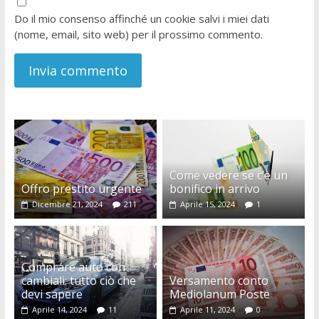
Do il mio consenso affinché un cookie salvi i miei dati
(nome, email, sito web) per il prossimo commento.
Come vedere se c’è un
Offro prestito urgente
bonifico in arrivo
Dicembre 21, 2024
211
Aprile 15, 2024
1
Comprare auto con
cambiali: tutto ciò che
Versamento conto
devi sapere
Mediolanum Poste
Aprile 14, 2024
11
Aprile 11, 2024
0