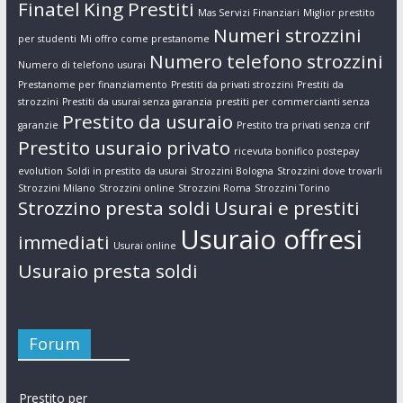
Finatel
King Prestiti
Mas Servizi Finanziari
Miglior prestito
Numeri strozzini
per studenti
Mi offro come prestanome
Numero telefono strozzini
Numero di telefono usurai
Prestanome per finanziamento
Prestiti da privati strozzini
Prestiti da
strozzini
Prestiti da usurai senza garanzia
prestiti per commercianti senza
Prestito da usuraio
garanzie
Prestito tra privati senza crif
Prestito usuraio privato
ricevuta bonifico postepay
evolution
Soldi in prestito da usurai
Strozzini Bologna
Strozzini dove trovarli
Strozzini Milano
Strozzini online
Strozzini Roma
Strozzini Torino
Strozzino presta soldi
Usurai e prestiti
Usuraio offresi
immediati
Usurai online
Usuraio presta soldi
Forum
Prestito per