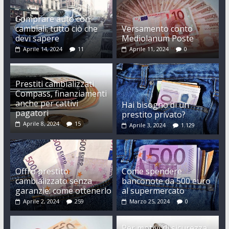
Comprare auto con
cambiali: tutto ciò che
Versamento conto
devi sapere
Mediolanum Poste
Aprile 14, 2024
11
Aprile 11, 2024
0
Prestiti cambializzati
Compass, finanziamenti
anche per cattivi
Hai bisogno di un
pagatori
prestito privato?
Aprile 8, 2024
15
Aprile 3, 2024
1.129
Offro prestito
Come spendere
cambializzato senza
banconote da 500 euro
garanzie: come ottenerlo
al supermercato
Aprile 2, 2024
259
Marzo 25, 2024
0
Per motivi di sicurezza