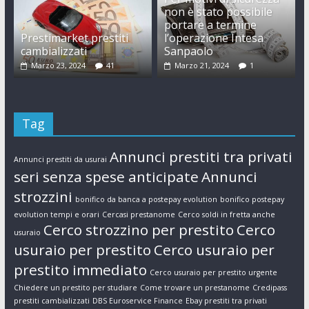
non è stato possibile
portare a termine
Prestimarket prestiti
l’operazione Intesa
cambializzati
Sanpaolo
Marzo 23, 2024
41
Marzo 21, 2024
1
Tag
Annunci prestiti tra privati
Annunci prestiti da usurai
seri senza spese anticipate
Annunci
strozzini
bonifico da banca a postepay evolution
bonifico postepay
evolution tempi e orari
Cercasi prestanome
Cerco soldi in fretta anche
Cerco strozzino per prestito
Cerco
usuraio
usuraio per prestito
Cerco usuraio per
prestito immediato
Cerco usuraio per prestito urgente
Chiedere un prestito per studiare
Come trovare un prestanome
Credipass
prestiti cambializzati
DBS Euroservice Finance
Ebay prestiti tra privati