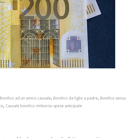
,
,
Bonifico ad un amico causale
Bonifico da figlio a padre
Bonifico senza
,
to
Causale bonifico rimborso spese anticipate