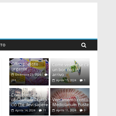
TTO
Offro prestito
Come vedere se c’è
urgente
un bonifico in
arrivo
Dicembre 21, 2024
211
Aprile 15, 2024
1
Comprare auto
con cambiali: tutto
Versamento conto
ciò che devi sapere
Mediolanum Poste
Aprile 14, 2024
11
Aprile 11, 2024
0