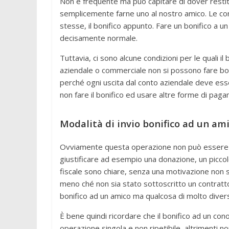
Non è frequente ma può capitare di dover restitui
semplicemente farne uno al nostro amico. Le co
stesse, il bonifico appunto. Fare un bonifico a
decisamente normale.
Tuttavia, ci sono alcune condizioni per le quali 
aziendale o commerciale non si possono fare bon
perché ogni uscita dal conto aziendale deve esse
non fare il bonifico ed usare altre forme di pag
Modalità di invio bonifico ad un am
Ovviamente questa operazione non può essere r
giustificare ad esempio una donazione, un picco
fiscale sono chiare, senza una motivazione non s
meno ché non sia stato sottoscritto un contratto
bonifico ad un amico ma qualcosa di molto diver
È bene quindi ricordare che il bonifico ad un c
operazione singola e non ripetibile, altrimenti no