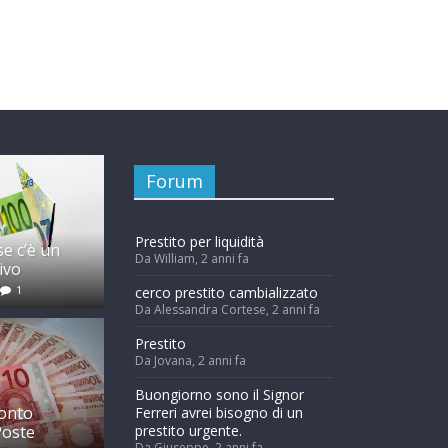
Forum
Prestito per liquidità
e c’è un
Da William,
2 anni fa
rivo
1
cerco prestito cambializzato
Da Alessandra Cortese,
2 anni fa
Prestito
Da Jovana,
2 anni fa
Buongiorno sono il Signor
onto
Ferreri avrei bisogno di un
Poste
prestito urgente.
Da Giuseppe,
2 anni fa