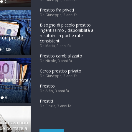
0
Prestito fra privati
Da Giuseppe,
3 anni fa
Bisogno di piccolo prestito
ingentissimo , disponibilità a
restituire in poche rate
i un prestito
consistenti
Da Maria,
3 anni fa
1.129
Prestito cambializzato
Da Nicole,
3 anni fa
Cerco prestito privato
Da Giuseppe,
3 anni fa
re banconote
l
Prestito
o
Da Alfio,
3 anni fa
0
Prestiti
Da Cinzia,
3 anni fa
sicurezza non
ile portare a