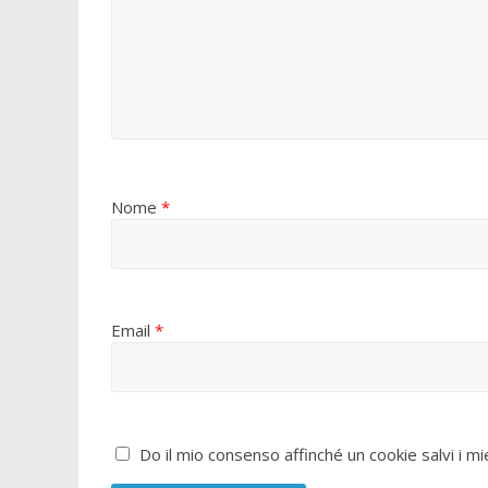
Nome
*
Email
*
Do il mio consenso affinché un cookie salvi i m