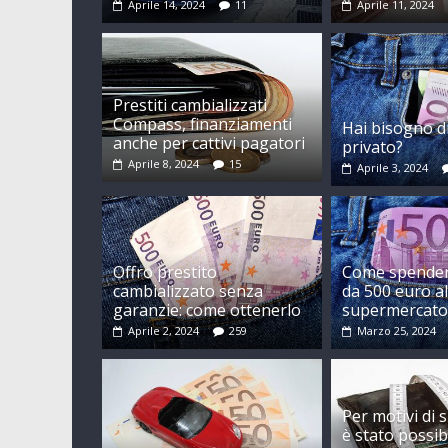
Aprile 14, 2024
11
Aprile 11, 2024
Prestiti cambializzati
Compass, finanziamenti
Hai bisogno d
anche per cattivi pagatori
privato?
Aprile 8, 2024
15
Aprile 3, 2024
Offro prestito
Come spende
cambializzato senza
da 500 euro a
garanzie: come ottenerlo
supermercat
Aprile 2, 2024
259
Marzo 25, 2024
Per motivi di 
è stato possib