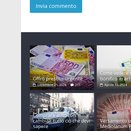
Come vedere s
Offro prestito urgente
bonifico in ar
Dicembre 21, 2024
211
Aprile 15, 2024
Comprare auto con
cambiali: tutto ciò che devi
Versamento c
sapere
Mediolanum 