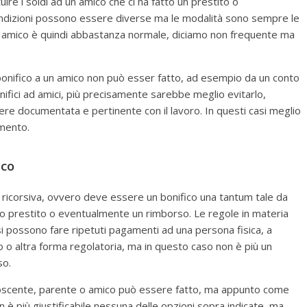
re i soldi ad un amico che ci ha fatto un prestito o
ndizioni possono essere diverse ma le modalità sono sempre le
 un amico è quindi abbastanza normale, diciamo non frequente ma
il bonifico a un amico non può esser fatto, ad esempio da un conto
ifici ad amici, più precisamente sarebbe meglio evitarlo,
re documentata e pertinente con il lavoro. In questi casi meglio
amento.
ico
icorsiva, ovvero deve essere un bonifico una tantum tale da
lo prestito o eventualmente un rimborso. Le regole in materia
i possono fare ripetuti pagamenti ad una persona fisica, a
 o altra forma regolatoria, ma in questo caso non è più un
so.
onoscente, parente o amico può essere fatto, ma appunto come
n è più giustificabile nessuna delle opzioni sopra indicate, ma